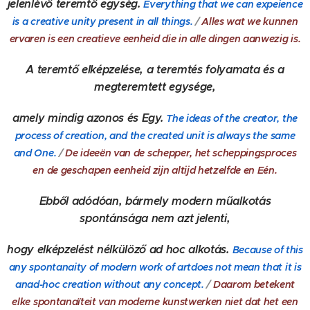
jelenlévő teremtő egység.
Everything that we can expeience
is a
creative unity present in all things.
/
Alles wat we kunnen
ervaren is een creatieve eenheid die in alle dingen aanwezig is.
A teremtő elképzelése, a teremtés folyamata és a
megteremtett egysége,
amely mindig azonos és Egy.
The ideas of the creator, the
process of creation, and the created unit is always the same
and One.
/
De ideeën van de schepper, het scheppingsproces
en de geschapen eenheid zijn altijd hetzelfde en Eén.
Ebből adódóan, bármely modern műalkotás
spontánsága nem azt jelenti,
hogy elképzelést nélkülöző ad hoc alkotás.
Because of this
any spontanaity of modern work of artdoes not mean that it is
anad-hoc creation without any concept.
/
Daarom betekent
elke spontanaïteit van moderne kunstwerken niet dat het een