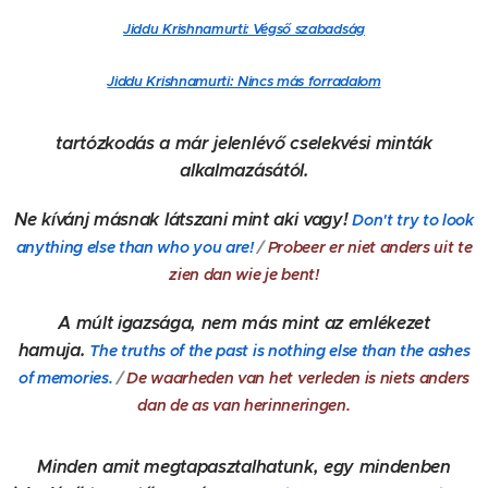
Jiddu Krishnamurti: Végső szabadság
Jiddu Krishnamurti: Nincs más forradalom
tartózkodás a már jelenlévő cselekvési minták
alkalmazásától.
Ne kívánj másnak látszani mint aki vagy!
Don't try to look
anything else than who you are!
/
Probeer er niet anders uit te
zien dan wie je bent!
A múlt igazsága, nem más mint az emlékezet
hamuja.
The truths of the past is nothing else than the ashes
of memories.
/
De waarheden van het verleden is niets anders
dan de as van herinneringen.
Minden amit megtapasztalhatunk, egy mindenben