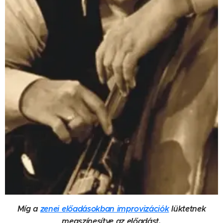
Míg a
zenei előadásokban improvizációk
lüktetnek
megszínesítve az előadást,