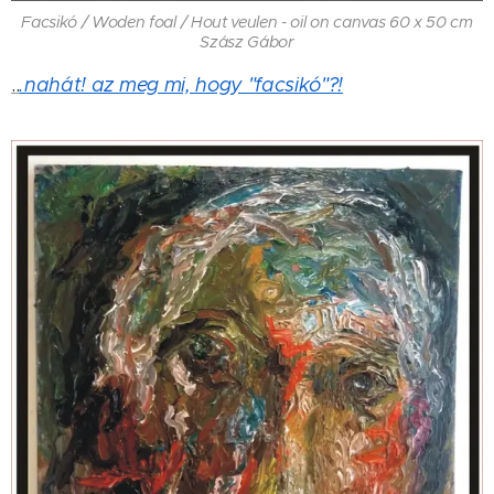
Facsikó / Woden foal / Hout veulen - oil on canvas 60 x 50 cm
Szász Gábor
..
.nahát! az meg mi, hogy "facsikó"?!