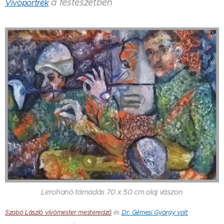
a festészetben
Vívóportrék
Lerohanó támadás 70 x 50 cm olaj vászon
Szabó László vívómester mesteredző
és
Dr. Gémesi György volt