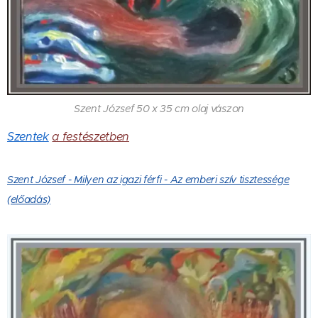
Szent József 50 x 35 cm olaj vászon
Szentek
a festészetben
Szent József - Milyen az igazi férfi - Az emberi szív tisztessége
(előadás)