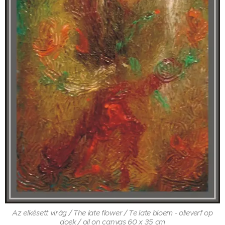
Az elkésett virág / The late flower / Te late bloem - olieverf op
doek / oil on canvas 60 x 35 cm