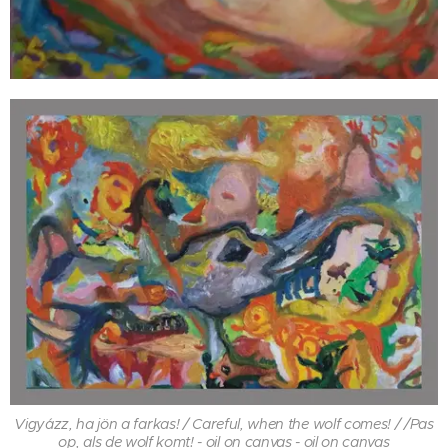
Vigyázz, ha jön a farkas! / Careful, when the wolf comes! / /Pas
op, als de wolf komt! - oil on canvas - oil on canvas