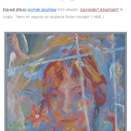
Egyedi stílusú
portrék készítése
fotó alapján.
Szürreális? Absztrakt?
Ki
tudja... "Nem én vagyok az aluljárók Robin Hoodja" ( HBB )