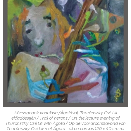
Kócsagogok vonulása /Ágotával, Thuránszky Csé Lili
előadóestjén / Trail of herons / On the lecture evening of
Thuránszky Csé Lili with Ágota / Op de voordrachtsavond van
Thuránszky Csé Lili met Ágota - oil on canvas 120 x 40 cm mt