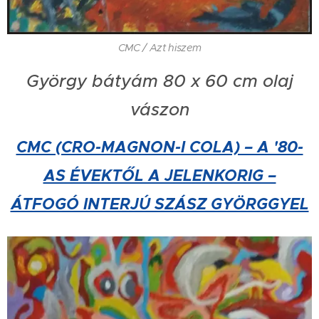
CMC / Azt hiszem
György bátyám 80 x 60 cm olaj
vászon
CMC (CRO-MAGNON-I COLA) – A '80-
AS ÉVEKTŐL A JELENKORIG –
ÁTFOGÓ INTERJÚ SZÁSZ GYÖRGGYEL