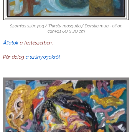
Szomjas szúnyog / Thirsty mosquito / Dorstig mug - oil on
canvas 60 x 30 cm
Állatok
a
festészetben
.
Pár dolog
a szúnyogokról.