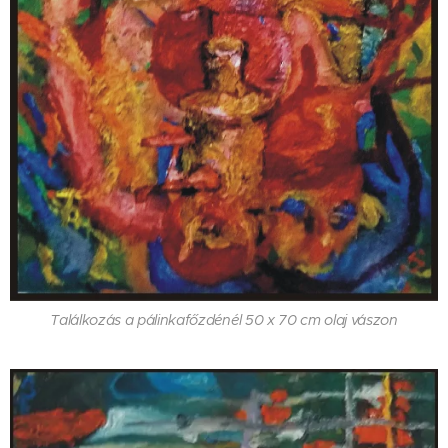
Találkozás a pálinkafőzdénél 50 x 70 cm olaj vászon