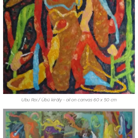
Ubu Roi / Übü király - oil on canvas 60 x 50 cm