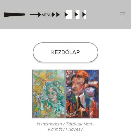
KEZDŐLAP
In memoriam / Törőcsik Mari -
Karinthy Frigyes /