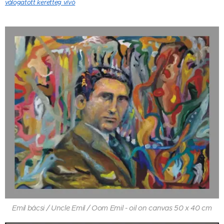
válogatott keretteg vívó
Emil bácsi / Uncle Emil / Oom Emil - oil on canvas 50 x 40 cm