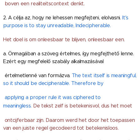
boven een realiteitscontext denkt.
2. A célja az, hogy ne lehessen megfejteni, elolvasni.
It's
purpose is to stay unreadable, Indecipherable.
Het doel is om onleesbaar te blijven, onleesbaar een.
a. Önmagában a szöveg értelmes, így megfejthető lenne.
Ezért egy megfelelő szabály alkalmazásával
értelmetlenné van formázva.
The text itself is meaningful,
so it should be decipherable. Therefore by
applying a proper rule it was ciphered to
meaningless.
De tekst zelf is betekenisvol, dus het moet
ontcijferbaar zijn. Daarom werd het door het toepassen
van een juiste regel gecodeerd tot betekenisloos.