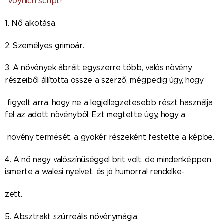
Voynich script?
1. Nő alkotása.
2. Személyes grimoár.
3. A növények ábráit egyszerre több, valós növény
részeiből állította össze a szerző, mégpedig úgy, hogy
figyelt arra, hogy ne a legjellegzetesebb részt használja
fel az adott növényből. Ezt megtette úgy, hogy a
növény termését, a gyökér részeként festette a képbe.
4. A nő nagy valószínűséggel brit volt, de mindenképpen
ismerte a walesi nyelvet, és jó humorral rendelke-
zett.
5. Absztrakt szürreális növénymágia.