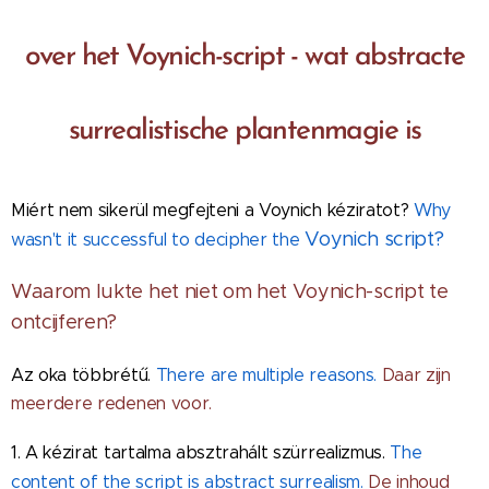
over het Voynich-script - wat abstracte
surrealistische plantenmagie is
Miért nem sikerül megfejteni a Voynich kéziratot?
Why
Voynich
script?
wasn't it successful to decipher the
Waarom lukte het niet om het Voynich-script te
ontcijferen?
Az oka többrétű.
There are multiple reasons.
Daar zijn
meerdere redenen voor.
1. A kézirat tartalma absztrahált szürrealizmus.
The
content of the script is abstract surrealism.
De inhoud